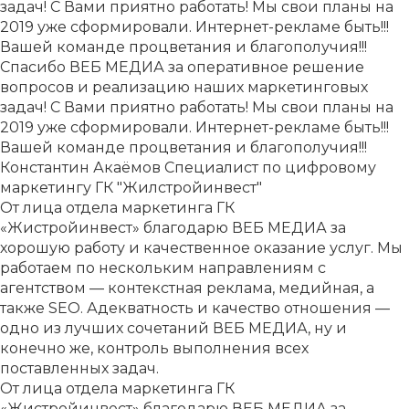
задач! С Вами приятно работать! Мы свои планы на
2019 уже сформировали. Интернет-рекламе быть!!!
Вашей команде процветания и благополучия!!!
Спасибо ВЕБ МЕДИА за оперативное решение
вопросов и реализацию наших маркетинговых
задач! С Вами приятно работать! Мы свои планы на
2019 уже сформировали. Интернет-рекламе быть!!!
Вашей команде процветания и благополучия!!!
Константин Акаёмов
Специалист по цифровому
маркетингу ГК "Жилстройинвест"
От лица отдела маркетинга ГК
«Жистройинвест» благодарю ВЕБ МЕДИА за
хорошую работу и качественное оказание услуг. Мы
работаем по нескольким направлениям с
агентством — контекстная реклама, медийная, а
также SEO. Адекватность и качество отношения —
Выберите картинку где
одно из лучших сочетаний ВЕБ МЕДИА, ну и
изображен "Кот"
конечно же, контроль выполнения всех
Вы выбрали не
поставленных задач.
верную картинку
От лица отдела маркетинга ГК
«Жистройинвест» благодарю ВЕБ МЕДИА за