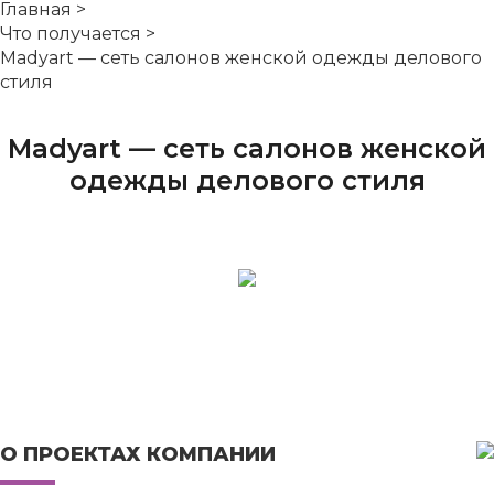
Главная
>
Что получается
>
Madyart — сеть салонов женской одежды делового
стиля
Madyart — сеть салонов женской
одежды делового стиля
Баннеры
Баннеры
Баннеры
для
для
для
медийной
медийной
медийной
рекламы
рекламы
рекламы
О ПРОЕКТАХ КОМПАНИИ