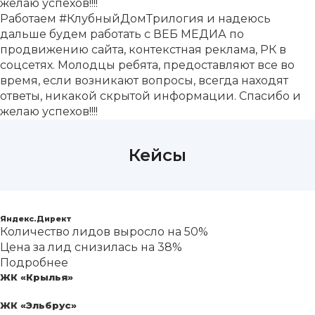
желаю успехов!!!!
Работаем #КлубныйДомТрилогия и надеюсь
дальше будем работать с ВЕБ МЕДИА по
продвижению сайта, контекстная реклама, РК в
соцсетях. Молодцы ребята, предоставляют все во
время, если возникают вопросы, всегда находят
ответы, никакой скрытой информации. Спасибо и
желаю успехов!!!!
Кейсы
Застройщик «Альянс-Групп»
Выберите картинку где
Яндекс.Директ
изображен "Петух"
Количество лидов выросло на 50%
Вы выбрали не
Цена за лид снизилась на 38%
верную картинку
Подробнее
ЖК «Крылья»
ЖК «Эльбрус»