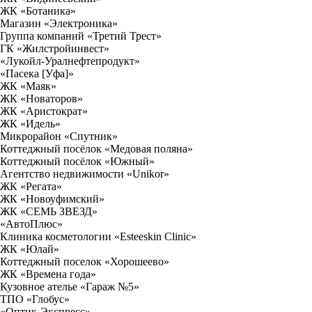
ЖК «Ботаника»
Магазин «Электроника»
Группа компаний «Третий Трест»
ГК «Жилстройинвест»
«Лукойл-Уралнефтепродукт»
«Пасека [Уфа]»
ЖК «Маяк»
ЖК «Новаторов»
ЖК «Аристократ»
ЖК «Идель»
Микрорайон «Спутник»
Коттеджный посёлок «Медовая поляна»
Коттеджный посёлок «Южный»
Агентство недвижимости «Unikor»
ЖК «Регата»
ЖК «Новоуфимский»
ЖК «СЕМЬ ЗВЕЗД»
«АвтоПлюс»
Клиника косметологии «Esteeskin Clinic»
ЖК «Юлай»
Коттеджный поселок «Хорошеево»
ЖК «Времена года»
Кузовное ателье «Гараж №5»
ТПО «Глобус»
«Оптик-Экспресс»