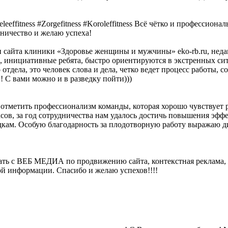
fitness #Zorgefitness #Koroleffitness Всё чётко и профессионал
дничество и желаю успеха!
айта клиники «Здоровье женщины и мужчины» eko-rb.ru, неда
инициативные ребята, быстро ориентируются в экстренных сит
тдела, это человек слова и дела, четко ведет процесс работы, с
 С вами можно и в разведку пойти)))
тметить профессионализм команды, которая хорошо чувствует р
за год сотрудничества нам удалось достичь повышения эффекти
дкам. Особую благодарность за плодотворную работу выражаю 
ь с ВЕБ МЕДИА по продвижению сайта, контекстная реклама, РК
ой информации. Спасибо и желаю успехов!!!!
Выберите картинку где изображен "Дом"
Вы выбрали не верную картинку