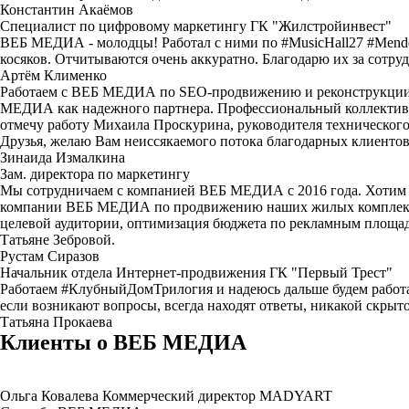
Константин Акаёмов
Специалист по цифровому маркетингу ГК "Жилстройинвест"
ВЕБ МЕДИА - молодцы! Работал с ними по #MusicHall27 #Mendeleef
косяков. Отчитываются очень аккуратно. Благодарю их за сотру
Артём Клименко
Работаем с ВЕБ МЕДИА по SEO-продвижению и реконструкции с
МЕДИА как надежного партнера. Профессиональный коллектив, 
отмечу работу Михаила Проскурина, руководителя технического о
Друзья, желаю Вам неиссякаемого потока благодарных клиентов!
Зинаида Измалкина
Зам. директора по маркетингу
Мы сотрудничаем с компанией ВЕБ МЕДИА с 2016 года. Хотим о
компании ВЕБ МЕДИА по продвижению наших жилых комплексов, 
целевой аудитории, оптимизация бюджета по рекламным площа
Татьяне Зебровой.
Рустам Сиразов
Начальник отдела Интернет-продвижения ГК "Первый Трест"
Работаем #КлубныйДомТрилогия и надеюсь дальше будем работат
если возникают вопросы, всегда находят ответы, никакой скрыт
Татьяна Прокаева
Клиенты о ВЕБ МЕДИА
Ольга Ковалева
Коммерческий директор MADYART