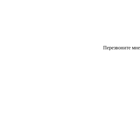
Перезвоните мне
Уфa, Комсомольская 94/1,оф. 8
+7 (917) 400 13 00