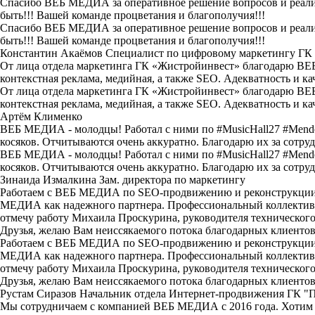
Спасибо ВЕБ МЕДИА за оперативное решение вопросов и реализ
быть!!! Вашей команде процветания и благополучия!!!
Спасибо ВЕБ МЕДИА за оперативное решение вопросов и реализ
быть!!! Вашей команде процветания и благополучия!!!
Константин Акаёмов
Специалист по цифровому маркетингу ГК
От лица отдела маркетинга ГК «Жистройинвест» благодарю ВЕБ
контекстная реклама, медийная, а также SEO. Адекватность и 
От лица отдела маркетинга ГК «Жистройинвест» благодарю ВЕБ
контекстная реклама, медийная, а также SEO. Адекватность и 
Артём Клименко
ВЕБ МЕДИА - молодцы! Работал с ними по #MusicHall27 #Mendeleef
косяков. Отчитываются очень аккуратно. Благодарю их за сотру
ВЕБ МЕДИА - молодцы! Работал с ними по #MusicHall27 #Mendeleef
косяков. Отчитываются очень аккуратно. Благодарю их за сотру
Зинаида Измалкина
Зам. директора по маркетингу
Работаем с ВЕБ МЕДИА по SEO-продвижению и реконструкции с
МЕДИА как надежного партнера. Профессиональный коллектив, 
отмечу работу Михаила Проскурина, руководителя технического о
Друзья, желаю Вам неиссякаемого потока благодарных клиентов!
Работаем с ВЕБ МЕДИА по SEO-продвижению и реконструкции с
МЕДИА как надежного партнера. Профессиональный коллектив, 
отмечу работу Михаила Проскурина, руководителя технического о
Друзья, желаю Вам неиссякаемого потока благодарных клиентов!
Рустам Сиразов
Начальник отдела Интернет-продвижения ГК "
Мы сотрудничаем с компанией ВЕБ МЕДИА с 2016 года. Хотим о