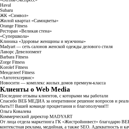
Haval
Subaru
ЖК «Символ»
Жилой квартал «Самоцветы»
Orange Fitness
Ресторан «Великая стена»
«Супершкола»
Клиника «Здоровье женщины и мужчины»
Madyart — сеть салонов женской одежды делового стиля
Лаворс Девелопмент
Barbara Fitness
Zorge Fitness
Korolef Fitness
Менделееf Fitness
«Автотехсервис»
Новосити — комплекс жилых домов премиум-класса
Клиенты о Web Media
Последние отзывы клиентов, с которыми мы работали
Спасибо ВЕБ МЕДИА за оперативное решение вопросов и реализ
быть!!! Вашей команде процветания и благополучия!!!
Ольга Ковалева
Коммерческий директор MADYART
От лица отдела маркетинга ГК «Жистройинвест» благодарю ВЕБ
контекстная реклама, медийная, а также SEO. Адекватность и 