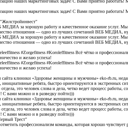
ацию наших маркетинговых задач! С Вами приятно работать! М
ацию наших маркетинговых задач! С Вами приятно работать! М
 "Жилстройинвест"
 МЕДИА за хорошую работу и качественное оказание услуг. Мы
качество отношения — одно из лучших сочетаний ВЕБ МЕДИА, ну 
 МЕДИА за хорошую работу и качественное оказание услуг. Мы
качество отношения — одно из лучших сочетаний ВЕБ МЕДИА, ну 
fitness #Zorgefitness #Koroleffitness Всё чётко и профессионал
дничество и желаю успеха!
fitness #Zorgefitness #Koroleffitness Всё чётко и профессионал
дничество и желаю успеха!
айта клиники «Здоровье женщины и мужчины» eko-rb.ru, неда
инициативные ребята, быстро ориентируются в экстренных сит
тдела, это человек слова и дела, четко ведет процесс работы, с
 С вами можно и в разведку пойти)))
айта клиники «Здоровье женщины и мужчины» eko-rb.ru, неда
инициативные ребята, быстро ориентируются в экстренных сит
тдела, это человек слова и дела, четко ведет процесс работы, с
 С вами можно и в разведку пойти)))
Первый Трест"
тметить профессионализм команды, которая хорошо чувствует р