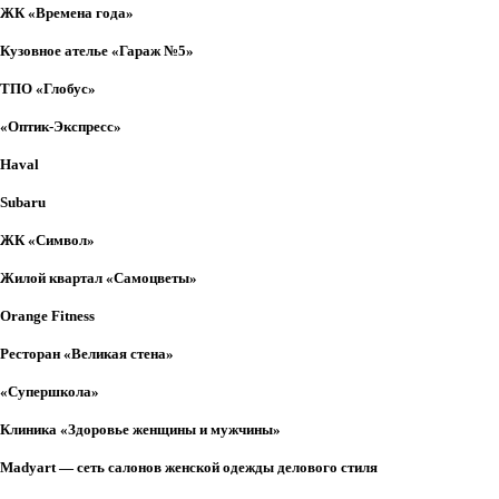
ЖК «Времена года»
Кузовное ателье «Гараж №5»
Выберите картинку где
изображен "Слон"
Вы выбрали не верную
ТПО «Глобус»
картинку
«Оптик-Экспресс»
Haval
Subaru
ЖК «Символ»
Жилой квартал «Самоцветы»
Orange Fitness
Ресторан «Великая стена»
«Супершкола»
Клиника «Здоровье женщины и мужчины»
Madyart — сеть салонов женской одежды делового стиля