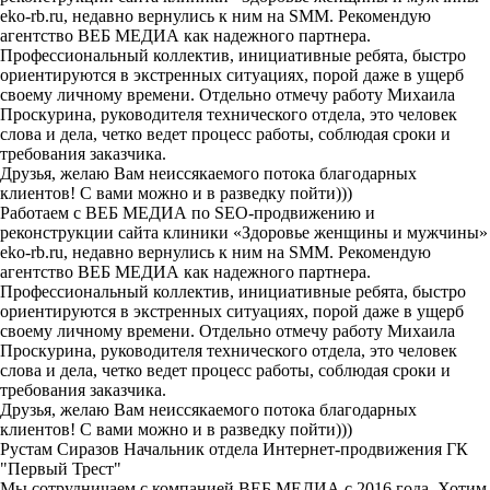
eko-rb.ru, недавно вернулись к ним на SMM. Рекомендую
агентство ВЕБ МЕДИА как надежного партнера.
Профессиональный коллектив, инициативные ребята, быстро
ориентируются в экстренных ситуациях, порой даже в ущерб
своему личному времени. Отдельно отмечу работу Михаила
Проскурина, руководителя технического отдела, это человек
слова и дела, четко ведет процесс работы, соблюдая сроки и
требования заказчика.
Друзья, желаю Вам неиссякаемого потока благодарных
клиентов! С вами можно и в разведку пойти)))
Работаем с ВЕБ МЕДИА по SEO-продвижению и
реконструкции сайта клиники «Здоровье женщины и мужчины»
eko-rb.ru, недавно вернулись к ним на SMM. Рекомендую
агентство ВЕБ МЕДИА как надежного партнера.
Профессиональный коллектив, инициативные ребята, быстро
ориентируются в экстренных ситуациях, порой даже в ущерб
своему личному времени. Отдельно отмечу работу Михаила
Проскурина, руководителя технического отдела, это человек
слова и дела, четко ведет процесс работы, соблюдая сроки и
требования заказчика.
Друзья, желаю Вам неиссякаемого потока благодарных
клиентов! С вами можно и в разведку пойти)))
Рустам Сиразов
Начальник отдела Интернет-продвижения ГК
"Первый Трест"
Мы сотрудничаем с компанией ВЕБ МЕДИА с 2016 года. Хотим