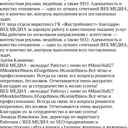
контекстная реклама, медийная, а также SEO. Адекватность и
качество отношения — одно из лучших сочетаний ВЕБ МЕДИА,
ну и конечно же, контроль выполнения всех поставленных
задач.
От лица отдела маркетинга ГК «Жистройинвест» благодарю
ВЕБ МЕДИА за хорошую работу и качественное оказание услуг.
Мы работаем по нескольким направлениям с агентством —
контекстная реклама, медийная, а также SEO. Адекватность и
качество отношения — одно из лучших сочетаний ВЕБ МЕДИА,
ну и конечно же, контроль выполнения всех поставленных
задач.
Артём Клименко
ВЕБ МЕДИА - молодцы! Работал с ними по #MusicHall27
#Mendeleeffitness #Zorgefitness #Koroleffitness Всё чётко и
профессионально. Всегда на связи, все вопросы решаются
оперативно, без косяков. Отчитываются очень аккуратно.
Благодарю их за сотрудничество и желаю успеха!
ВЕБ МЕДИА - молодцы! Работал с ними по #MusicHall27
#Mendeleeffitness #Zorgefitness #Koroleffitness Всё чётко и
профессионально. Всегда на связи, все вопросы решаются
оперативно, без косяков. Отчитываются очень аккуратно.
Благодарю их за сотрудничество и желаю успеха!
Зинаида Измалкина
Зам. директора по маркетингу
Работаем с ВЕБ МЕДИА по SEO-продвижению и
реконструкции сайта клиники «Здоровье женщины и мужчины»