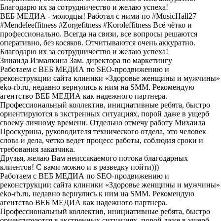
Благодарю их за сотрудничество и желаю успеха!
ВЕБ МЕДИА - молодцы! Работал с ними по #MusicHall27
#Mendeleeffitness #Zorgefitness #Koroleffitness Всё чётко и
профессионально. Всегда на связи, все вопросы решаются
оперативно, без косяков. Отчитываются очень аккуратно.
Благодарю их за сотрудничество и желаю успеха!
Зинаида Измалкина
Зам. директора по маркетингу
Работаем с ВЕБ МЕДИА по SEO-продвижению и
реконструкции сайта клиники «Здоровье женщины и мужчины»
eko-rb.ru, недавно вернулись к ним на SMM. Рекомендую
агентство ВЕБ МЕДИА как надежного партнера.
Профессиональный коллектив, инициативные ребята, быстро
ориентируются в экстренных ситуациях, порой даже в ущерб
своему личному времени. Отдельно отмечу работу Михаила
Проскурина, руководителя технического отдела, это человек
слова и дела, четко ведет процесс работы, соблюдая сроки и
требования заказчика.
Друзья, желаю Вам неиссякаемого потока благодарных
клиентов! С вами можно и в разведку пойти)))
Работаем с ВЕБ МЕДИА по SEO-продвижению и
реконструкции сайта клиники «Здоровье женщины и мужчины»
eko-rb.ru, недавно вернулись к ним на SMM. Рекомендую
агентство ВЕБ МЕДИА как надежного партнера.
Профессиональный коллектив, инициативные ребята, быстро
ориентируются в экстренных ситуациях, порой даже в ущерб