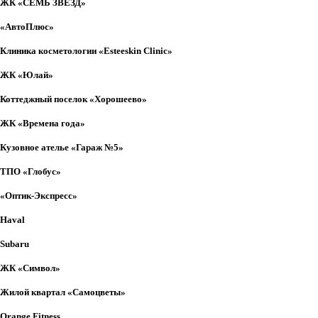
ЖК «СЕМЬ ЗВЕЗД»
«АвтоПлюс»
Клиника косметологии «Esteeskin Clinic»
ЖК «Юлай»
Коттеджный поселок «Хорошеево»
ЖК «Времена года»
Выберите картинку где
изображен "Крокодил"
Вы выбрали не верную
Кузовное ателье «Гараж №5»
картинку
ТПО «Глобус»
«Оптик-Экспресс»
Haval
Subaru
ЖК «Символ»
Жилой квартал «Самоцветы»
Orange Fitness