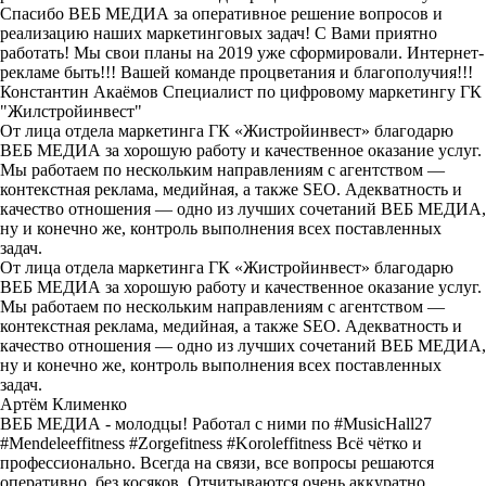
Спасибо ВЕБ МЕДИА за оперативное решение вопросов и
реализацию наших маркетинговых задач! С Вами приятно
работать! Мы свои планы на 2019 уже сформировали. Интернет-
рекламе быть!!! Вашей команде процветания и благополучия!!!
Константин Акаёмов
Специалист по цифровому маркетингу ГК
"Жилстройинвест"
От лица отдела маркетинга ГК «Жистройинвест» благодарю
ВЕБ МЕДИА за хорошую работу и качественное оказание услуг.
Мы работаем по нескольким направлениям с агентством —
контекстная реклама, медийная, а также SEO. Адекватность и
качество отношения — одно из лучших сочетаний ВЕБ МЕДИА,
ну и конечно же, контроль выполнения всех поставленных
задач.
От лица отдела маркетинга ГК «Жистройинвест» благодарю
ВЕБ МЕДИА за хорошую работу и качественное оказание услуг.
Мы работаем по нескольким направлениям с агентством —
контекстная реклама, медийная, а также SEO. Адекватность и
качество отношения — одно из лучших сочетаний ВЕБ МЕДИА,
ну и конечно же, контроль выполнения всех поставленных
задач.
Артём Клименко
ВЕБ МЕДИА - молодцы! Работал с ними по #MusicHall27
#Mendeleeffitness #Zorgefitness #Koroleffitness Всё чётко и
профессионально. Всегда на связи, все вопросы решаются
оперативно, без косяков. Отчитываются очень аккуратно.