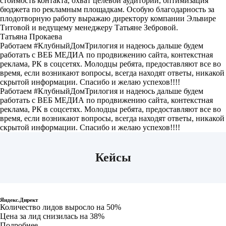
стоимость контакта, охват целевой аудитории, оптимизация
бюджета по рекламным площадкам. Особую благодарность за
плодотворную работу выражаю директору компании Эльвире
Титовой и ведущему менеджеру Татьяне Зебровой.
Татьяна Прокаева
Работаем #КлубныйДомТрилогия и надеюсь дальше будем
работать с ВЕБ МЕДИА по продвижению сайта, контекстная
реклама, РК в соцсетях. Молодцы ребята, предоставляют все во
время, если возникают вопросы, всегда находят ответы, никакой
скрытой информации. Спасибо и желаю успехов!!!!
Работаем #КлубныйДомТрилогия и надеюсь дальше будем
работать с ВЕБ МЕДИА по продвижению сайта, контекстная
реклама, РК в соцсетях. Молодцы ребята, предоставляют все во
время, если возникают вопросы, всегда находят ответы, никакой
скрытой информации. Спасибо и желаю успехов!!!!
Кейсы
Застройщик «Альянс-Групп»
Яндекс.Директ
Количество лидов выросло на 50%
Цена за лид снизилась на 38%
Подробнее