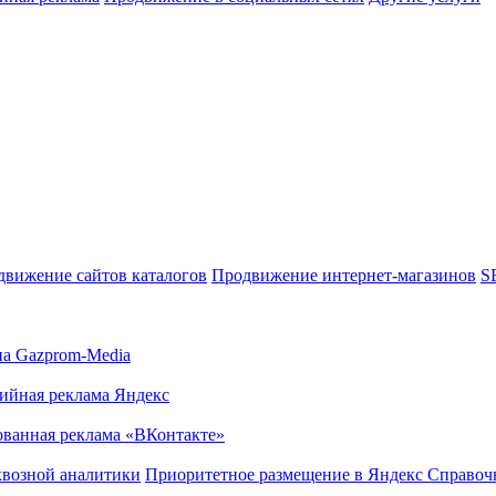
движение сайтов каталогов
Продвижение интернет-магазинов
S
на Gazprom-Media
ийная реклама Яндекс
ованная реклама «ВКонтакте»
квозной аналитики
Приоритетное размещение в Яндекс Справоч