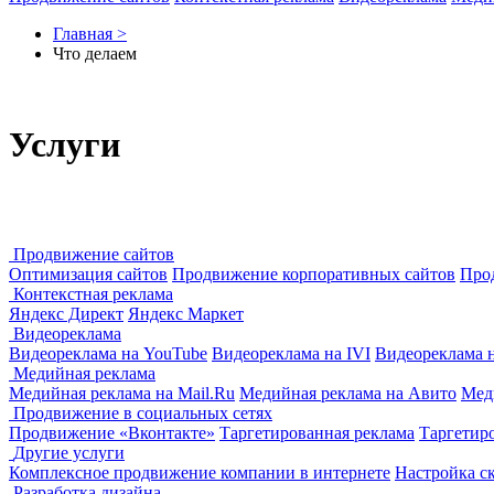
Главная
>
Что делаем
Услуги
Продвижение сайтов
Оптимизация сайтов
Продвижение корпоративных сайтов
Про
Контекстная реклама
Яндекс Директ
Яндекс Маркет
Видеореклама
Видеореклама на YouTube
Видеореклама на IVI
Видеореклама 
Медийная реклама
Медийная реклама на Mail.Ru
Медийная реклама на Авито
Мед
Продвижение в социальных сетях
Продвижение «Вконтакте»
Таргетированная реклама
Таргетир
Другие услуги
Комплексное продвижение компании в интернете
Настройка с
Разработка дизайна