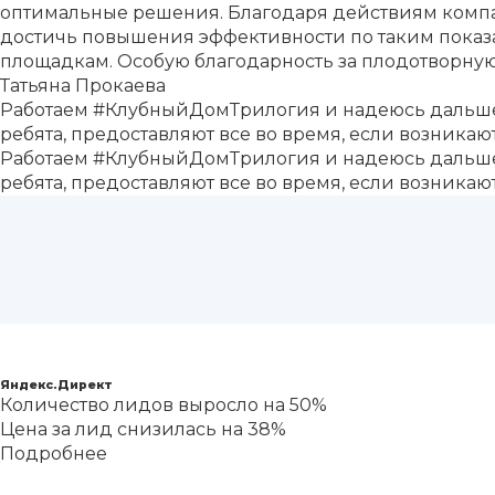
оптимальные решения. Благодаря действиям компа
достичь повышения эффективности по таким показа
площадкам. Особую благодарность за плодотворну
Татьяна Прокаева
Работаем #КлубныйДомТрилогия и надеюсь дальше б
ребята, предоставляют все во время, если возникаю
Работаем #КлубныйДомТрилогия и надеюсь дальше б
ребята, предоставляют все во время, если возникаю
Застройщик «Альянс-Групп»
Яндекс.Директ
Количество лидов выросло на 50%
Цена за лид снизилась на 38%
Подробнее