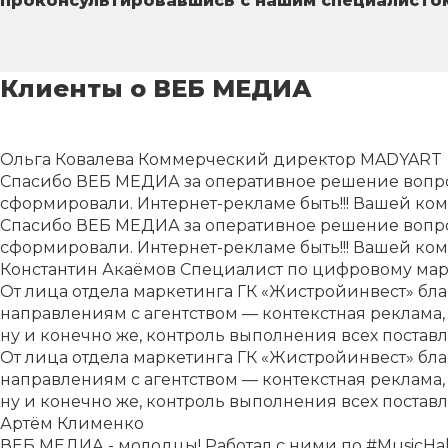
проконсультировавшись с нашим специалисто
Клиенты о ВЕБ МЕДИА
Ольга Ковалева
Коммерческий директор MADYART
Спасибо ВЕБ МЕДИА за оперативное решение вопрос
сформировали. Интернет-рекламе быть!!! Вашей ком
Спасибо ВЕБ МЕДИА за оперативное решение вопрос
сформировали. Интернет-рекламе быть!!! Вашей ком
Константин Акаёмов
Специалист по цифровому мар
От лица отдела маркетинга ГК «Жистройинвест» бл
направлениям с агентством — контекстная реклама,
ну и конечно же, контроль выполнения всех поставл
От лица отдела маркетинга ГК «Жистройинвест» бл
направлениям с агентством — контекстная реклама,
ну и конечно же, контроль выполнения всех поставл
Артём Клименко
ВЕБ МЕДИА - молодцы! Работал с ними по #MusicHall2