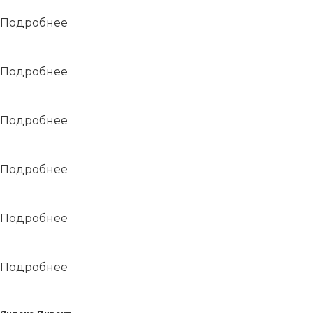
ЖК «Крылья»
Подробнее
ЖК «Эльбрус»
Подробнее
ЖК «Космос»
Подробнее
Коммерческая недвижимость в ЖК «Акса
Подробнее
ЖК «Аксаковский»
Подробнее
ЖК «Акварель»
Подробнее
ЖК «Миловские просторы»