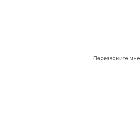
Перезвоните мне
Уфa, Комсомольская 94/1,оф. 8
+7 (917) 400 13 00