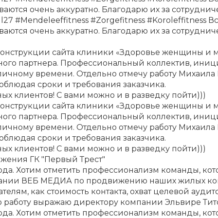
аются очень аккуратно. Благодарю их за сотрудниче
7 #Mendeleeffitness #Zorgefitness #Koroleffitness В
аются очень аккуратно. Благодарю их за сотрудниче
нструкции сайта клиники «Здоровье женщины и муж
ого партнера. Профессиональный коллектив, иници
личному времени. Отдельно отмечу работу Михаила 
 соблюдая сроки и требования заказчика.
ых клиентов! С вами можно и в разведку пойти)))
нструкции сайта клиники «Здоровье женщины и муж
ого партнера. Профессиональный коллектив, иници
личному времени. Отдельно отмечу работу Михаила 
 соблюдая сроки и требования заказчика.
ых клиентов! С вами можно и в разведку пойти)))
жения ГК "Первый Трест"
да. Хотим отметить профессионализм команды, кото
нии ВЕБ МЕДИА по продвижению наших жилых компл
телям, как стоимость контакта, охват целевой ауд
ю работу выражаю директору компании Эльвире Тит
да. Хотим отметить профессионализм команды, кото