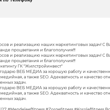
м по телефону
ов и реализацию наших маркетинговых задач! С Вам
анде процветания и благополучия!!!
ов и реализацию наших маркетинговых задач! С Вам
анде процветания и благополучия!!!
кетингу ГК "Жилстройинвест"
агодарю ВЕБ МЕДИА за хорошую работу и качественн
 медийная, а также SEO. Адекватность и качество 
енных задач.
агодарю ВЕБ МЕДИА за хорошую работу и качественн
Выберите картинку где изображен "Кот"
 медийная, а также SEO. Адекватность и качество 
Вы выбрали не верную картинку
енных задач.
7 #Mendeleeffitness #Zorgefitness #Koroleffitness В