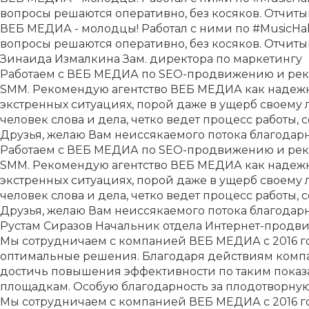
вопросы решаются оперативно, без косяков. Отчитыв
ВЕБ МЕДИА - молодцы! Работал с ними по #MusicHall2
вопросы решаются оперативно, без косяков. Отчитыв
Зинаида Измалкина
Зам. директора по маркетингу
Работаем с ВЕБ МЕДИА по SEO-продвижению и реко
SMM. Рекомендую агентство ВЕБ МЕДИА как надежн
экстренных ситуациях, порой даже в ущерб своему 
человек слова и дела, четко ведет процесс работы,
Друзья, желаю Вам неиссякаемого потока благодарн
Работаем с ВЕБ МЕДИА по SEO-продвижению и реко
SMM. Рекомендую агентство ВЕБ МЕДИА как надежн
экстренных ситуациях, порой даже в ущерб своему 
человек слова и дела, четко ведет процесс работы,
Друзья, желаю Вам неиссякаемого потока благодарн
Рустам Сиразов
Начальник отдела Интернет-продви
Мы сотрудничаем с компанией ВЕБ МЕДИА с 2016 го
оптимальные решения. Благодаря действиям компа
достичь повышения эффективности по таким показа
площадкам. Особую благодарность за плодотворну
Мы сотрудничаем с компанией ВЕБ МЕДИА с 2016 го